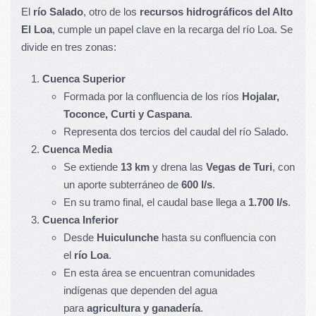
El
río Salado
, otro de los
recursos hidrográficos del Alto
El Loa
, cumple un papel clave en la recarga del río Loa. Se
divide en tres zonas:
Cuenca Superior
Formada por la confluencia de los ríos
Hojalar,
Toconce, Curti y Caspana
.
Representa dos tercios del caudal del río Salado.
Cuenca Media
Se extiende
13 km
y drena las
Vegas de Turi
, con
un aporte subterráneo de
600 l/s
.
En su tramo final, el caudal base llega a
1.700 l/s
.
Cuenca Inferior
Desde
Huiculunche
hasta su confluencia con
el
río Loa
.
En esta área se encuentran comunidades
indígenas que dependen del agua
para
agricultura y ganadería
.