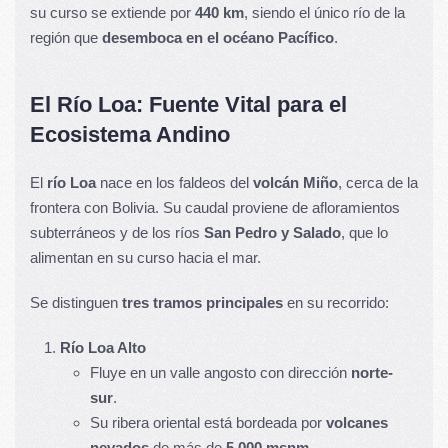
su curso se extiende por
440 km
, siendo el único río de la
región que
desemboca en el océano Pacífico
.
El Río Loa: Fuente Vital para el
Ecosistema Andino
El
río Loa
nace en los faldeos del
volcán Miño
, cerca de la
frontera con Bolivia. Su caudal proviene de afloramientos
subterráneos y de los ríos
San Pedro y Salado
, que lo
alimentan en su curso hacia el mar.
Se distinguen
tres tramos principales
en su recorrido:
Río Loa Alto
Fluye en un valle angosto con dirección
norte-
sur
.
Su ribera oriental está bordeada por
volcanes
nevados
de más de
5.000 msnm
.