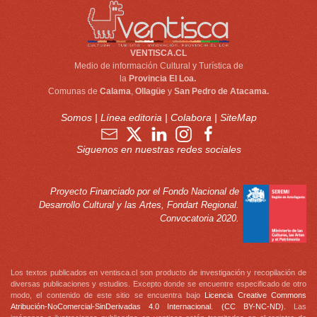
VENTISCA.CL
Medio de información Cultural y Turística de
la
Provincia El Loa.
Comunas de
Calama
,
Ollagüe
y
San Pedro de Atacama.
Somos
|
Línea editoria
|
Colabora
|
SiteMap
Siguenos en nuestras redes sociales
Proyecto Financiado por el Fondo Nacional de
Desarrollo Cultural y las Artes, Fondart Regional.
Convocatoria 2020.
Los textos publicados en ventisca.cl son producto de investigación y recopilación de
diversas publicaciones y estudios. Excepto donde se encuentre especificado de otro
modo, el contenido de este sitio se encuentra bajo
Licencia Creative Commons
Atribución-NoComercial-SinDerivadas 4.0 Internacional. (CC BY-NC-ND).
Las