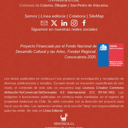
la
Provincia El Loa.
Comunas de
Calama
,
Ollagüe
y
San Pedro de Atacama.
Somos
|
Línea editoria
|
Colabora
|
SiteMap
Siguenos en nuestras redes sociales
Proyecto Financiado por el Fondo Nacional de
Desarrollo Cultural y las Artes, Fondart Regional.
Convocatoria 2020.
Los textos publicados en ventisca.cl son producto de investigación y recopilación de
diversas publicaciones y estudios. Excepto donde se encuentre especificado de otro
modo, el contenido de este sitio se encuentra bajo
Licencia Creative Commons
Atribución-NoComercial-SinDerivadas 4.0 Internacional. (CC BY-NC-ND).
Las
imágenes e ilustraciones publicadas en ventisca están tramitadas en el registro de
propiedad intelectual de Chile. Se debe consultar con la dirección del proyecto para
hacer uso de ellas. Las opiniones vertidas en la sección "blog" son responsabilidad de
quien las emite. Ver más en
Línea Editorial
VENTISCA.CL