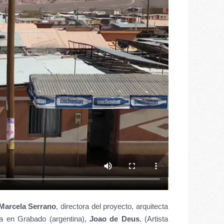
Marcela Serrano
, directora del proyecto, arquitecta
ada en Grabado (argentina),
Joao de Deus
, (Artista