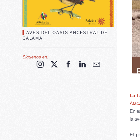
AVES DEL OASIS ANCESTRAL DE
CALAMA
Siguenos en:
La f
Ata
En es
la a
El p