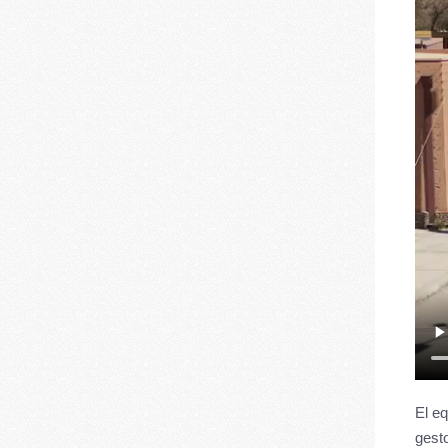
El e
gesto