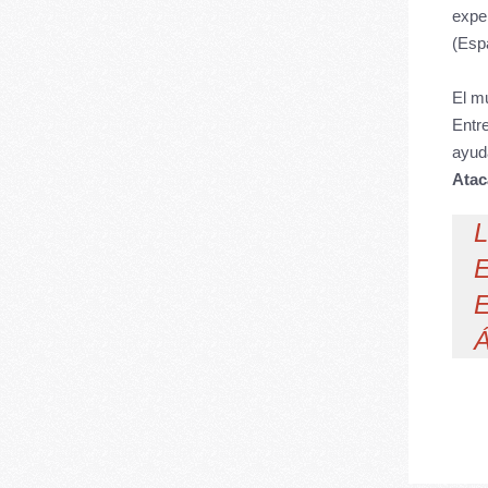
exper
(Esp
El m
Entr
ayud
Ata
L
E
E
Á