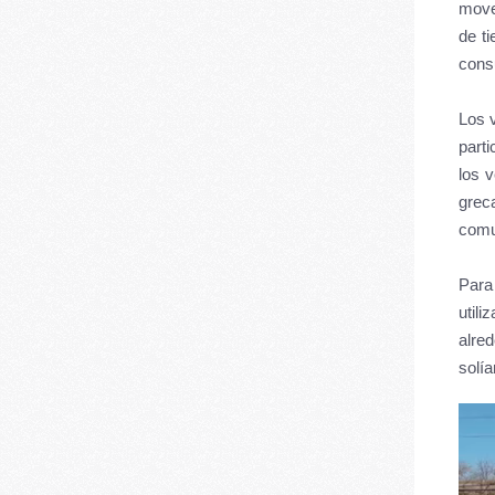
move
de t
consu
Los 
parti
los v
grec
comu
Para 
util
alre
solía