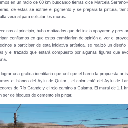
mos en un radio de 60 km buscando tierras dice Marcela Serrano». L
ierras, de estas se extrae el pigmento y se prepara la pintura, tam
lta vecinal para solicitar los muros.
vecinos al principio, hubo motivados que del inicio apoyaron y pres
cipar, confiamos en que estos cambiarían de opinión al ver el proye
ecinos a participar de esta iniciativa artística, se realizó un diseño
as y el trazado que estará compuesto por algunas figuras que evoca
na.
lograr una gráfica identitaria que unifique el barrio la propuesta artís
izamos el blanco del Ayllu de Quitor , el color café del Ayllu de L
dedores de Río Grande y el rojo camino a Calama. El mural de 1.1 km
n ser de bloques de cemento sin pintar.